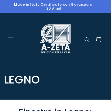
Vai
% solo
Made in Italy Certificato con Garanzia di
🚚 Con
direttamente
20 Anni!
ai contenuti
Carrello
LEGNO